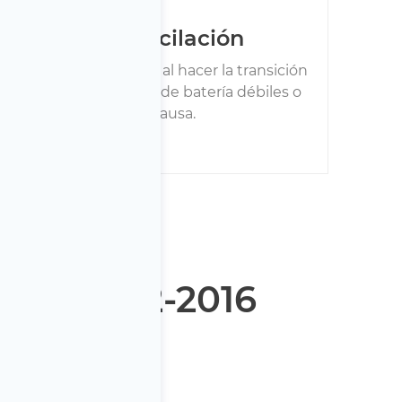
 potencia o vacilación
nte lento al acelerar o al hacer la transición
y gasolina, los módulos de batería débiles o
brados pueden ser la causa.
amry 2012-2016