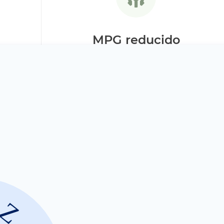
MPG reducido
Si su Camry Híbrido 2012-2016 tiene un
consumo de combustible menor al habitual
es posible que la batería híbrida no esté
brindando el soporte adecuado al motor de
gasolina, especialmente durante la
aceleración o al incorporarse a la autopista.