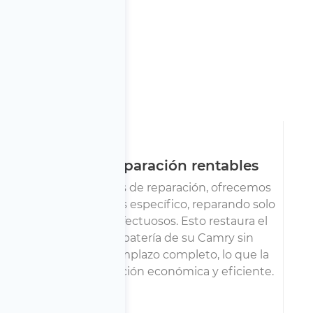
a
Opciones de reparación rentables
Para reducir los costos de reparación, ofrecemos
reemplazo de módulos específico, reparando solo
los componentes defectuosos. Esto restaura el
rendimiento de la batería de su Camry sin
necesidad de un reemplazo completo, lo que la
convierte en una solución económica y eficiente.