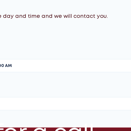
e day and time and we will contact you.
Reequilibrio del paquete de
baterías
Después de reemplazar el módulo,
reequilibramos todo el paquete de
baterías para garantizar un
suministro de energía estable y un
soporte eficiente del motor híbrido,
fundamental para una conducción
suave y un MPG óptimo.