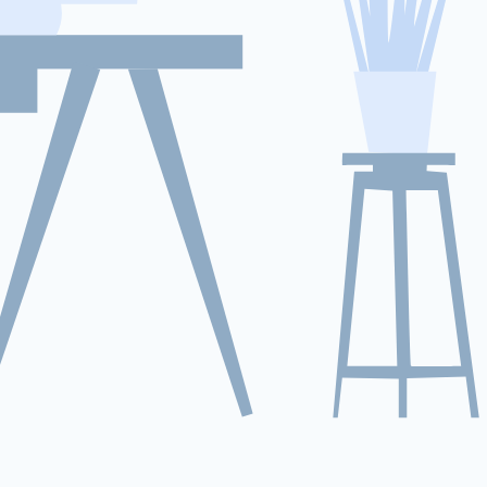
Diagnóstico de batería de alta
precisión
Comenzamos con un análisis de
diagnóstico completo utilizando
herramientas calibradas para el
sistema NiMH del Camry Hybrid 2012-
2016, midiendo el voltaje, la
capacidad y la resistencia interna en
cada módulo para evaluar con
precisión el estado de la batería.