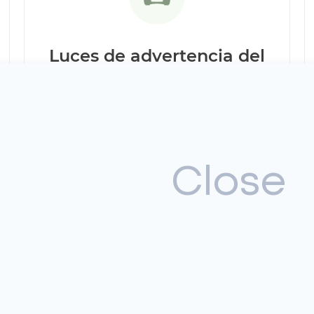
Luces de advertencia del
tablero
,
Alertas como el triángulo rojo, la luz de
verificación del motor o el mensaje "Verificar
sistema híbrido" pueden indicar problemas
con la batería de alto voltaje o sus sistemas
Close
de control electrónico.