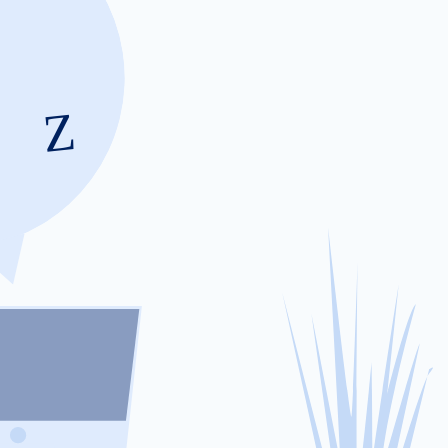
Niveles de carga fl
Si el indicador de batería cambia rápidam
agotarse demasiado rápido, esto podría ser 
interno o de envejecimiento de los módul
baterías.
Proceso paso 